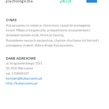
240 zł
psychologiczna
O NAS
KuLepszemu to miejsce stworzone z pasji do pomagania
innym. Miejsce bezpieczne, przepełnione zrozumieniem i
doświadczeniem osób, które je tworzą.
Rozumiemy naszych pacjentów, chętnie słuchamy ich historii i
pomagamy znaleźć dobrą drogę KuLepszemu.
DANE ADRESOWE
ul. Krępowieckiego 10/1
01-456 Warszawa
tel. 570969107
kontakt@kulepszemu.pl
http://kulepszemu.pl