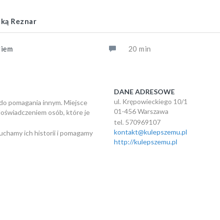
zką Reznar
giem
20 min
DANE ADRESOWE
ul. Krępowieckiego 10/1
do pomagania innym. Miejsce
01-456 Warszawa
doświadczeniem osób, które je
tel. 570969107
kontakt@kulepszemu.pl
chamy ich historii i pomagamy
http://kulepszemu.pl