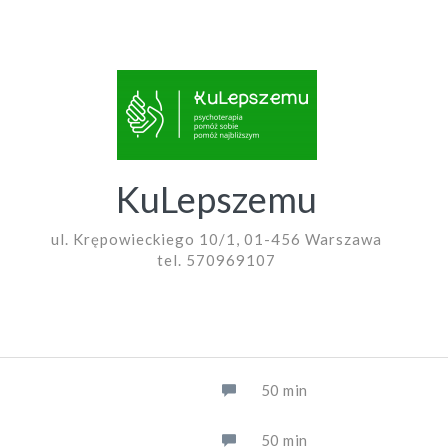
KuLepszemu
ul. Krępowieckiego 10/1, 01-456 Warszawa
tel. 570969107
50 min
50 min