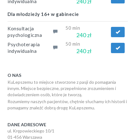
240 zł
indywidualna
Dla młodzieży 16+ w gabinecie
50 min
Konsultacja
240 zł
psychologiczna
50 min
Psychoterapia
240 zł
indywidualna
O NAS
KuLepszemu to miejsce stworzone z pasji do pomagania
innym. Miejsce bezpieczne, przepełnione zrozumieniem i
doświadczeniem osób, które je tworzą.
Rozumiemy naszych pacjentów, chętnie słuchamy ich historii i
pomagamy znaleźć dobrą drogę KuLepszemu.
DANE ADRESOWE
ul. Krępowieckiego 10/1
01-456 Warszawa